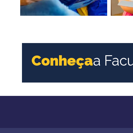
Conheça
a Fac