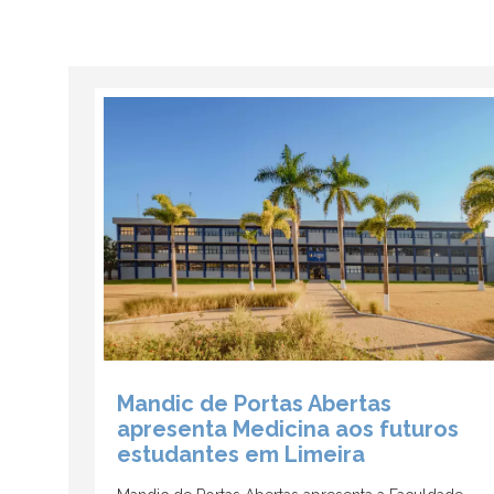
Mandic de Portas Abertas
apresenta Medicina aos futuros
estudantes em Limeira