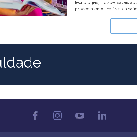
tecnologias, indispensáveis a
procedimentos na área da saúd
uldade