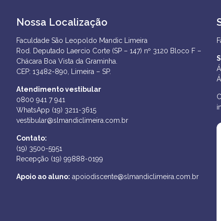
Nossa Localização
Faculdade São Leopoldo Mandic Limeira
F
Rod. Deputado Laercio Corte (SP – 147) nº 3120 Bloco F –
S
Chácara Boa Vista da Graminha.
Á
CEP: 13482-890, Limeira – SP.
Á
Atendimento vestibular
C
0800 941 7 941
i
WhatsApp (19) 3211-3615
vestibular@slmandiclimeira.com.br
Contato:
(19) 3500-5951
Recepção (19) 99888-0199
Apoio ao aluno:
apoiodiscente@slmandiclimeira.com.br