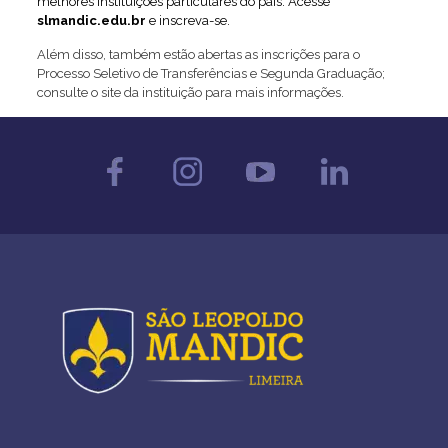
melhores instituições particulares do país. Acesse
slmandic.edu.br
e inscreva-se.
Além disso, também estão abertas as inscrições para o
Processo Seletivo de Transferências e Segunda Graduação;
consulte o site da instituição para mais informações.