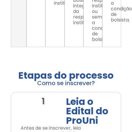
bolsista
respectiva
instituição;
a
integral
instituição
condição
da
ou
de
respectiva
sem
bolsista;
instituição;
a
condição
de
bolsista;
Etapas do processo
Como se inscrever?
Leia o
1
Edital do
ProUni
Antes de se inscrever, leia