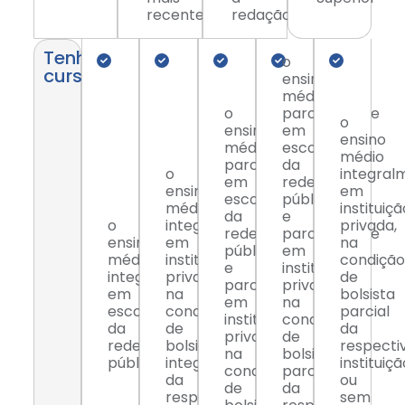
recentes
redação
Tenha
o
cursado
ensino
médio
o
parcialmente
o
ensino
em
ensino
médio
escola
médio
parcialmente
da
o
integral
em
rede
ensino
em
escola
pública
médio
instituiçã
da
e
o
integralmente
privada,
rede
parcialmente
ensino
em
na
pública
em
médio
instituição
condição
e
instituição
integralmente
privada,
de
parcialmente
privada,
em
na
bolsista
em
na
escola
condição
parcial
instituição
condição
da
de
da
privada,
de
rede
bolsista
respecti
na
bolsista
pública;
integral
instituiçã
condição
parcial
da
ou
de
da
respectiva
sem