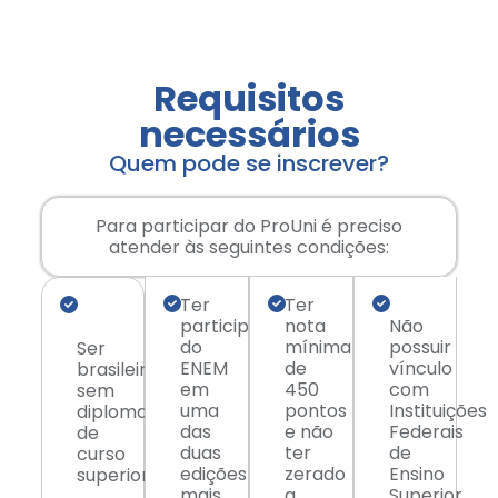
Requisitos
necessários
Quem pode se inscrever?
Para participar do ProUni é preciso
atender às seguintes condições:
Ter
Ter
participado
nota
Não
do
mínima
possuir
Ser
ENEM
de
vínculo
brasileiro
em
450
com
sem
uma
pontos
Instituições
diploma
das
e não
Federais
de
duas
ter
de
curso
edições
zerado
Ensino
superior
mais
a
Superior