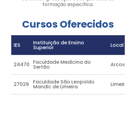
formação específica.
Cursos Oferecidos
Instituição de Ensino
IES
Local de O
Superior
Faculdade Medicina do
24470
Arcoverd
Sertão
Faculdade São Leopoldo
27029
Limeira
Mandic de Limeira