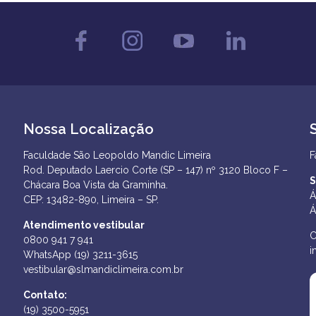
Nossa Localização
Faculdade São Leopoldo Mandic Limeira
F
Rod. Deputado Laercio Corte (SP – 147) nº 3120 Bloco F –
S
Chácara Boa Vista da Graminha.
Á
CEP: 13482-890, Limeira – SP.
Á
Atendimento vestibular
C
0800 941 7 941
i
WhatsApp (19) 3211-3615
vestibular@slmandiclimeira.com.br
Contato:
(19) 3500-5951