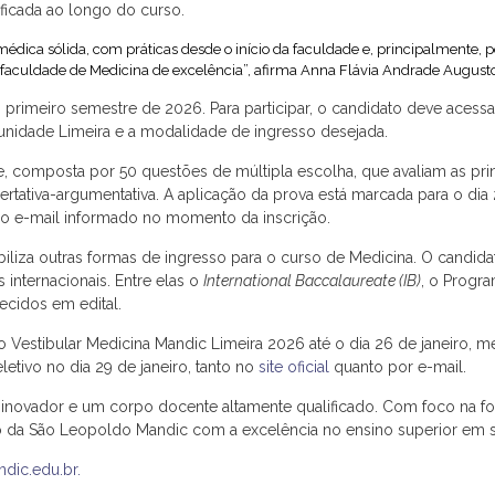
ificada ao longo do curso.
ica sólida, com práticas desde o início da faculdade e, principalmente, po
aculdade de Medicina de excelência”, afirma Anna Flávia Andrade Augusto,
primeiro semestre de 2026. Para participar, o candidato deve acessar
 unidade Limeira e a modalidade de ingresso desejada.
ne, composta por 50 questões de múltipla escolha, que avaliam as p
tativa-argumentativa. A aplicação da prova está marcada para o dia 2
 ao e-mail informado no momento da inscrição.
biliza outras formas de ingresso para o curso de Medicina. O candi
 internacionais. Entre elas o
International Baccalaureate (IB)
, o Progra
ecidos em edital.
 o Vestibular Medicina Mandic Limeira 2026 até o dia 26 de janeiro, 
letivo no dia 29 de janeiro, tanto no
site oficial
quanto por e-mail.
inovador e um corpo docente altamente qualificado. Com foco na f
isso da São Leopoldo Mandic com a excelência no ensino superior em 
ndic.edu.br.