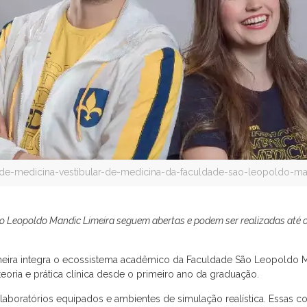
de-medicina-vestibular-de-medicina-da-faculdade-sao-leopoldo-man
o Leopoldo Mandic Limeira seguem abertas e podem ser realizadas até o di
eira integra o ecossistema acadêmico da Faculdade São Leopoldo Man
 teoria e prática clínica desde o primeiro ano da graduação.
laboratórios equipados e ambientes de simulação realística. Essas co