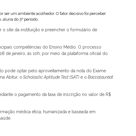
r ser um ambiente acolhedor. O fator decisivo foi perceber
 aluna do 3º período.
 o site da instituição e preencher o formulário de
rincipais competências do Ensino Médio. O processo
8 de janeiro, às 10h, por meio da plataforma oficial do
dato pode optar pelo aproveitamento da nota do Exame
ma Abitur, o
Scholastic Aptitude Test (SAT)
e o
Baccalauréat
mediante o pagamento da taxa de inscrição no valor de R$
ormação médica ética, humanizada e baseada em
saúde.