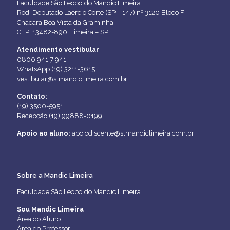
Faculdade São Leopoldo Mandic Limeira
Rod. Deputado Laercio Corte (SP – 147) nº 3120 Bloco F –
Chácara Boa Vista da Graminha.
CEP: 13482-890, Limeira – SP.
Atendimento vestibular
0800 941 7 941
WhatsApp (19) 3211-3615
vestibular@slmandiclimeira.com.br
Contato:
(19) 3500-5951
Recepção (19) 99888-0199
Apoio ao aluno:
apoiodiscente@slmandiclimeira.com.br
Sobre a Mandic Limeira
Faculdade São Leopoldo Mandic Limeira
Sou Mandic Limeira
Área do Aluno
Área do Professor