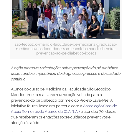
sao-leopoldo-mandic-faculdade-de-medicina-graduacao-
medica-alunos-faculdade-sao-leopoldo-mandic-limeira-
prevencao-ao-pe-diabetico-idosos
A ação promoveu orientações sobre prevenção do pé diabético,
destacando a importância do diagnóstico precoce e do cuidado
contínuo.
Alunos do curso de Medicina da Faculdade São Leopoldo
Mandic Limeira realizaram uma ação voltada para a
prevenção do pé diabético por meio do Projeto Lava-Pés. A
iniciativa foi realizada em parceria com a
Associação Casa de
Apoio Romeiros de Aparecida (C.A.R.A.)
e atendeu 70 idosos,
que receberam orientações sobre cuidados preventivos e
atenção à saúde.