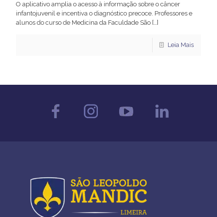
O aplicativo amplia o acesso à informação sobre o câncer
infantojuvenil e incentiva o diagnóstico precoce. Professores e
alunos do curso de Medicina da Faculdade São
[…]
Leia Mais