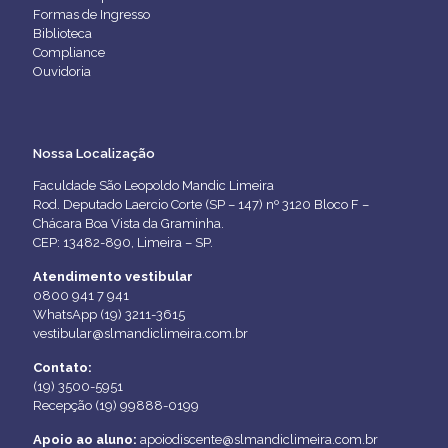
Formas de Ingresso
Biblioteca
Compliance
Ouvidoria
Nossa Localização
Faculdade São Leopoldo Mandic Limeira
Rod. Deputado Laercio Corte (SP – 147) nº 3120 Bloco F –
Chácara Boa Vista da Graminha.
CEP: 13482-890, Limeira – SP.
Atendimento vestibular
0800 941 7 941
WhatsApp (19) 3211-3615
vestibular@slmandiclimeira.com.br
Contato:
(19) 3500-5951
Recepção (19) 99888-0199
Apoio ao aluno:
apoiodiscente@slmandiclimeira.com.br